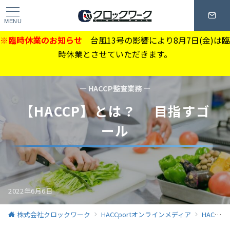
MENU
※臨時休業のお知らせ
台風13号の影響により8月7日(金)は臨
時休業とさせていただきます。
— HACCP監査業務 —
【HACCP】とは？ 目指すゴ
ール
2022年6月6日
株式会社クロックワーク
HACCportオンラインメディア
HACCP監査業務