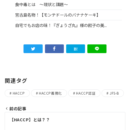
食中毒とは ～現状と課題～
宮古島名物！【モンテドールのバナナケーキ】
自宅でもお店の味！『ぎょうざ丸』様の餃子の美...
関連タグ
HACCP
HACCP義務化
HACCP認証
JFS-B
前の記事
投
【HACCP】とは？？
稿