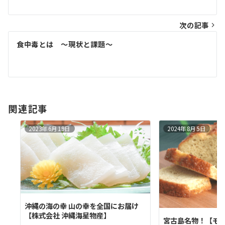
ナ
次の記事
ビ
ゲ
食中毒とは ～現状と課題～
ー
シ
ョ
関連記事
ン
2023年6月19日
2024年8月5日
沖縄の海の幸 山の幸を全国にお届け
【株式会社 沖縄海星物産】
宮古島名物！【モ