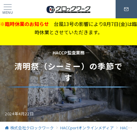
MENU
※臨時休業のお知らせ
台風13号の影響により8月7日(金)は臨
時休業とさせていただきます。
— HACCP監査業務 —
清明祭（シーミー）の季節で
す
2024年4月22日
株式会社クロックワーク
HACCportオンラインメディア
HACCP監査業務