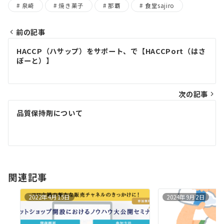
泉崎
焼き菓子
那覇
食堂sajiro
前の記事
投
HACCP（ハサップ）をサポート、で【HACCPort（はさ
稿
ぽーと）】
ナ
次の記事
ビ
ゲ
品質保持剤について
ー
シ
ョ
関連記事
ン
2022年4月15日
2024年9月2日