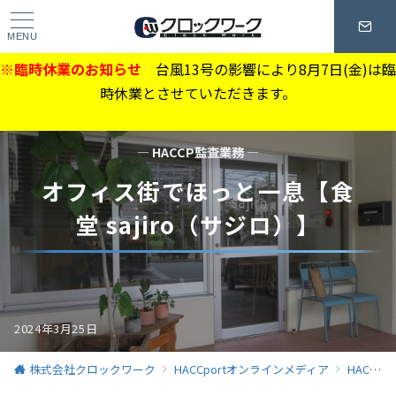
MENU
※臨時休業のお知らせ
台風13号の影響により8月7日(金)は臨
時休業とさせていただきます。
— HACCP監査業務 —
オフィス街でほっと一息【食
堂 sajiro（サジロ）】
2024年3月25日
株式会社クロックワーク
HACCportオンラインメディア
HACCP監査業務